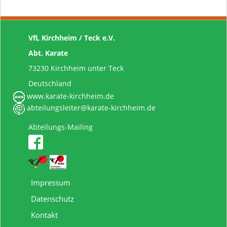
VfL Kirchheim / Teck e.V.
Abt. Karate
73230 Kirchheim unter Teck
Deutschland
www.karate-kirchheim.de
abteilungsleiter@karate-kirchheim.de
Abteilungs-Mailing
Impressum
Datenschutz
Kontakt