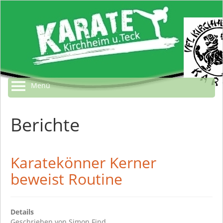
Menü
Berichte
Karatekönner Kerner
beweist Routine
Details
Geschrieben von
Simon Find